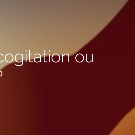
ogitation ou
?